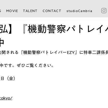
S
MOVIE
TALENT
CONTACT
studioCambria
弘】『機動警察パトレイバ
中
公開される『機動警察パトレイバーEZY』に特車二課係
公開中です。ぜひご覧ください。
14日（金）
.tokyo/