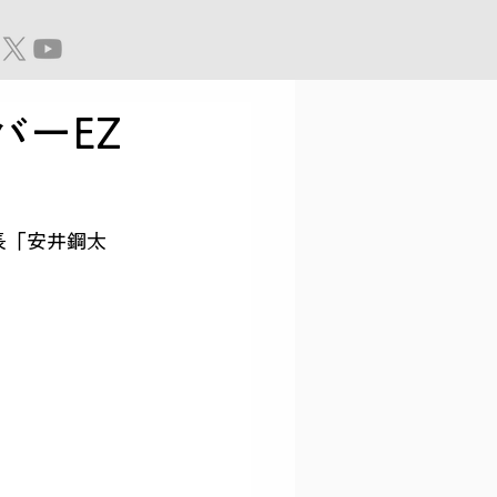
ーEZ
長「安井鋼太