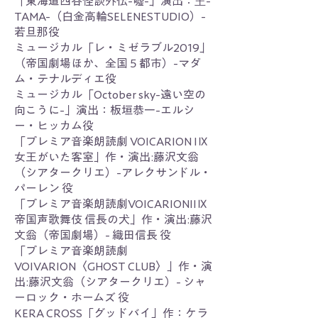
「東海道四谷怪談外伝-嘘-」演出：玊-
TAMA-（白金高輪SELENESTUDIO）-
若旦那役
ミュージカル「レ・ミゼラブル2019」
（帝国劇場ほか、全国５都市）-マダ
ム・テナルディエ役
ミュージカル「October sky-遠い空の
向こうに-」演出：板垣恭一-エルシ
ー・ヒッカム役
「プレミア音楽朗読劇 VOICARION IⅨ
女王がいた客室」作・演出:藤沢文翁
（シアタークリエ）-アレクサンドル・
パーレン 役
「プレミア音楽朗読劇VOICARIONIIⅨ
帝国声歌舞伎 信長の犬」作・演出:藤沢
文翁（帝国劇場）- 織田信長 役
「プレミア音楽朗読劇
VOIVARION〈GHOST CLUB〉」作・演
出:藤沢文翁（シアタークリエ）- シャ
ーロック・ホームズ 役
KERA CROSS「グッドバイ」作：ケラ