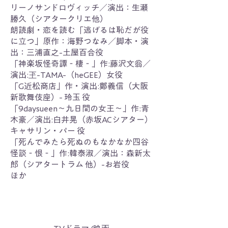
リーノサンドロヴィッチ／演出：生瀬
勝久（シアタークリエ他）
朗読劇・恋を読む「逃げるは恥だが役
に立つ」原作：海野つなみ／脚本・演
出：三浦直之-土屋百合役
「神楽坂怪奇譚‐棲‐」作:藤沢文翁／
演出:玊-TAMA-（heGEE）女役
「G近松商店」作・演出:鄭義信（大阪
新歌舞伎座）- 玲玉 役
「9daysueen〜九日間の女王〜」作:青
木豪／演出:白井晃（赤坂ACシアター）
キャサリン・パー 役
「死んでみたら死ぬのもなかなか四谷
怪談‐恨‐」作:韓泰淑／演出：森新太
郎（シアタートラム 他）-お岩役
ほか