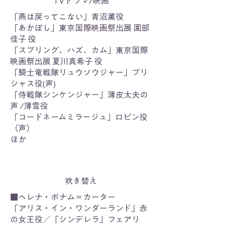
TVドラマ/映画
「燕は戻ってこない」青沼薫役
「あかぼし」東京国際映画祭出展 園部
佳子 役
「スプリング、ハズ、カム」東京国際
映画祭出展 夏川真希子 役
「騎士竜戦隊リュウソウジャー」プリ
シャス役(声)
「侍戦隊シンケンジャー」薄皮太夫の
声 /薄雪役
「コードネームミラージュ」ロビン役
（声）
ほか
吹き替え
■ヘレナ・ボナム＝カーター
「アリス・イン・ワンダーランド」赤
の女王役／「シンデレラ」フェアリ