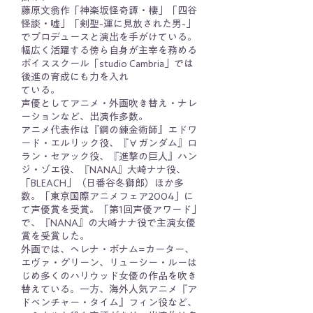
藤原文翁作「神楽坂怪奇譚・棲」「四谷
怪談・嘘」「剣聖-運に見放された男-」
でプロデュースと演出を手がけている。
幅広く活躍する傍ら自身が主宰を務める
ボイススクール「studio Cambria」では
後進の育成にも力を入れ
ている。
声優としてアニメ・外画吹き替え・ナレ
ーションなど、出演作多数。
アニメ代表作は『鋼の錬金術師』エドワ
ード・エルリック役、『∀ガンダム』ロ
ラン・セアック役、『進撃の巨人』ハン
ジ・ゾエ役、『NANA』大崎ナナ役、
「BLEACH」（日番谷冬獅郎）ほか多
数。「東京国際アニメフェア2004」に
て声優賞を受賞。「第1回声優アワード」
で、『NANA』の大崎ナナ役で主演女優
賞を受賞した。
外画では、ヘレナ・ボナム=カーター、
エヴァ・グリーン、リューシー・ルーは
じめ多くのハリウッド女優の作品を吹き
替えている。一方、海外人気アニメ『ア
ドベンチャー・タイム』フィン役など、