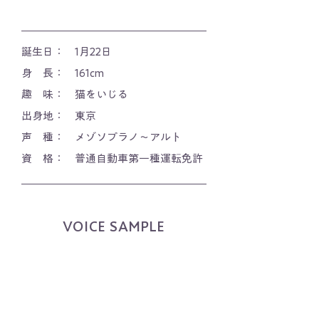
誕生日： 1月22日
​​​身 長： 161cm
​趣 味： 猫をいじる​
​出身地： 東京
​声 種： メゾソプラノ〜アルト
​​資 格： 普通自動車第一種運転免許
VOICE SAMPLE