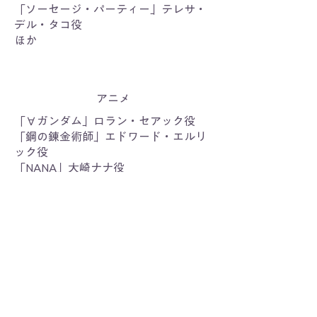
「ソーセージ・パーティー」テレサ・
デル・タコ役
ほか
アニメ
「∀ガンダム」ロラン・セアック役
「鋼の錬金術師」エドワード・エルリ
ック役
「NANA」大崎ナナ役
「進撃の巨人」ハンジ・ゾエ役
「BLEACH」日番谷冬獅郎役
「SHAMAN KING」道蓮役
「NARUTO」テマリ役
「ワールドイズダンシング」増次郎役
「ラーメン赤猫」バーラットのママ役
「地縛少年花子くん2」呪いの声役
「全修。」ジャスティス役
「夜桜さんちの大作戦」不動りん役