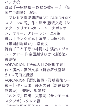
ハンナ役
舞台『平家物語 ー胡蝶の被斬ー 』（新
国立中劇場）-演出
「プレミア音楽朗読劇 VOICARION XIX
スプーンの盾」作・演出:藤沢文翁（シ
アタークリエ）-カレーム、ナポレオ
ン、マリー、タレーラン 全4役
舞台「キングダム」演出：山田和也
（帝国劇場ほか）-紫夏役
舞台「千と千尋の神隠し」演出：ジョ
ン・ケアード(帝国劇場ほか)-湯婆婆/
銭婆役
VOIVARION『拾弍人目の服部半蔵』
作・演出：藤沢文翁（新歌舞伎座ほ
か）- 岡田以蔵役
VOICARION『歴史絵巻〜孔明最後の一
夜〜』作・演出：藤沢文翁（新歌舞伎
座ほか）- 姜維、馬謖 役
「さけび」演出：東憲司（サンモール
スタジオ）-クレア役