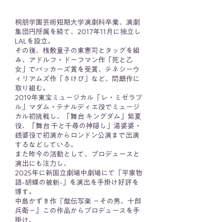
桐朋学園芸術短期大学演劇科卒業、演劇
集団円所属を経て、2017年11月に独立し
LALを設立。
その後、桟敷童子の東憲司とタッグを組
み、アドルフ・ドーフマン作「死と乙
女」でバッカーズ賞を受賞、テネシーウ
ィリアムズ作「さけび」など、問題作に
取り組む。
2019年東宝ミュージカル「レ・ミゼラブ
ル」マダム・テナルディエ役でミュージ
カル初挑戦し、「舞台 キングダム」紫夏
役、「舞台 千と千尋の神隠し」湯婆婆・
銭婆役で初演からロンドン公演まで出演
するなどしている。
また昨今の活動として、プロデュースと
演出にも注力し、
2025年に新国立劇場中劇場にて「平家物
語-胡蝶の被斬-」を演出を手掛け好評を
博す。
中島かずき作『戯伝写楽 －その男、十郎
兵衛−』この作品からプロデュースを手
掛け、