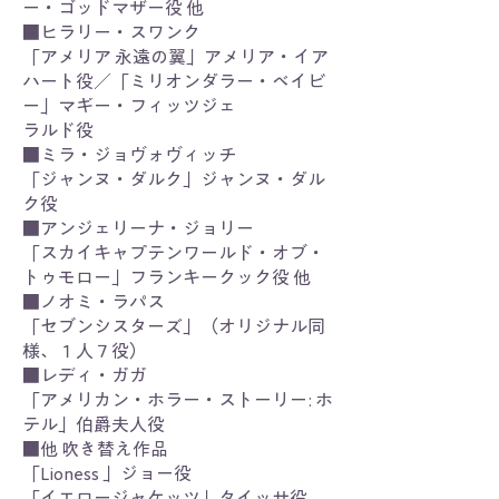
ー・ゴッドマザー役 他
■ヒラリー・スワンク
「アメリア 永遠の翼」アメリア・イア
ハート役／「ミリオンダラー・ベイビ
ー」マギー・フィッツジェ
ラルド役
■ミラ・ジョヴォヴィッチ
「ジャンヌ・ダルク」ジャンヌ・ダル
ク役
■アンジェリーナ・ジョリー
「スカイキャプテンワールド・オブ・
トゥモロー」フランキークック役 他
■ノオミ・ラパス
「セブンシスターズ」（オリジナル同
様、１人７役）
■レディ・ガガ
「アメリカン・ホラー・ストーリー: ホ
テル」伯爵夫人役
■他 吹き替え作品
「Lioness 」ジョー役
「イエロージャケッツ」タイッサ役