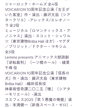
シャーロック・ホームズ 全4役
VOICARION 10周年記念公演『女王が
いた客室』作・演出：藤沢文翁（シア
タークリエ）-アレックス/エレオノー
ラ 全2役
ミュージカル「ロマンティックス・ア
ノニマス」演出：スコット・シュワル
ツ（東京建物Brillia Hall ほか）-マグダ
／ブリジット／ドクター・マキシム
全3役
Lemino presents アニマックス朗読劇
『逆転裁判』（一ツ橋ホール） - 綾里
千尋 役
VOICARION 10周年記念公演『信長の
犬』作・演出：藤沢文翁（東京建物
Brillia Hall）-織田信長役
神楽坂怪奇譚二〇二五『棲』（シアタ
ーモリエール）-演出
スエフェス2025『笑う悪魔の晩餐』演
出：末満健一（新宿スペース・ゼロ）-