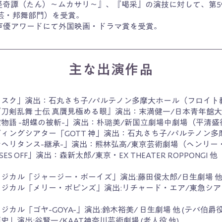
戸怪奇譚（たん）〜ムカサリ〜』、『喝采』の演技に対して、第59
芸・邦舞部門）を受賞。
5回声優アワードにて外国映画・ドラマ賞を受賞。
主な出演作品
オスク」演出：石丸さち子/パルテノン多摩大ホール（フロイト
『
刀剣乱舞
士伝 真贋見極める眼』演出：末満健一/日本青年館大
物語 -胡蝶の被斬-」演出：朴璐美/新国立劇場中劇場（平清盛
ィングシアター「GOTT 神」演出：石丸さち子/パルテノン
ンヘリタンス-継承-」演出：熊林弘高/東京芸術劇場（ヘンリー
ISES OFF」演出：森新太郎/東京・EX THEATER ROPPON
ジカル「ジャージー・ボーイズ」演出:藤田俊太郎/日生劇場 
ジカル「メリー・ポピンズ」演出:リチャード・エア/東急シアタ
ジカル「ゴヤ-GOYA-」演出:鈴木裕美/ 日生劇場 他 (テバ伯爵役
史」演出:谷賢一/KAAT神奈川芸術劇場 (老人役 他)