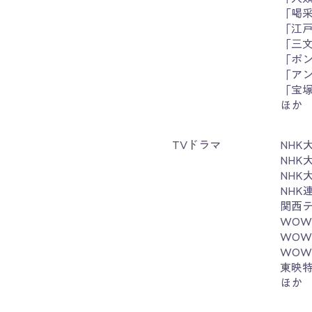
「喝采
「江
「三文
「ポン
「アン
「宝塚
ほか
TVドラマ
NH
NHK
NHK
NHK
関西テ
WOW
WOW
WOW
東映
ほか