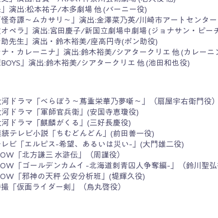
」演出:松本祐子/本多劇場 他 (バーニー役)
戸怪奇譚～ムカサリ～」演出:金澤菜乃英/川崎市アートセンタ
オペラ」演出:宮田慶子/新国立劇場中劇場 (ジョナサン・ピー
助先生」演出・鈴木裕美/座高円寺(ポン助役)​
ナ・カレーニナ」演出:鈴木裕美/シアタークリエ 他 (カレーニ
BOYS」演出:鈴木裕美/シアタークリエ 他 (池田和也役)
K大河ドラマ「べらぼう〜蔦重栄華乃夢噺〜」（扇屋宇右衛門役
大河ドラマ「軍師官兵衛」(安国寺恵瓊役)
大河ドラマ「麒麟がくる」(三好長慶役)
連続テレビ小説「ちむどんどん」(前田善一役)
レビ「エルピス-希望、あるいは災い-」(大門雄二役)
OW「北方謙三 水滸伝」（周謹役）
OW「
ゴールデンカムイ -北海道刺青囚人争奪編-
」（鈴川聖弘
OW「邪神の天秤 公安分析班」(堤輝久役)
特撮「仮面ライダー剣」（烏丸啓役）