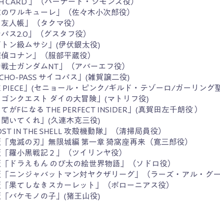
GH CARD 」（バーナード・シモンズ役）
末のワルキューレ」（佐々木小次郎役）
目友人帳」（タクマ役）
パス2.0」（グスタフ役）
トン級ムサシ」(伊伏銀太役)
探偵コナン」（服部平蔵役）
動戦士ガンダムNT」（アバーエフ役）
YCHO-PASS サイコパス」(雑賀譲二役)
E PIECE」(セニョール・ピンク/ギルド・テゾーロ/ガーリング
ゴンクエスト ダイの大冒険」(マトリフ役)
てがFになる THE PERFECT INSIDER」(真賀田左千朗役 ）
聞いてくれ」(久連木克三役)
OST IN THE SHELL 攻殻機動隊」（清掃局員役）
「鬼滅の刃」無限城編 第一章 猗窩座再来（寛三郎役）
版「羅小黒戦記２」（ツイリンヤ役）
版「ドラえもん のび太の絵世界物語」（ソドロ役）
版「ニンジャバットマン対ヤクザリーグ」（ラーズ・アル・グ
版「果てしなきスカーレット」（ポローニアス役）
「バケモノの子」(猪王山役)