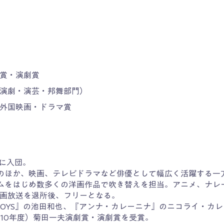
劇賞・演劇賞
（演劇・演芸・邦舞部門）
ド 外国映画・ドラマ賞
座に入団。
のほか、映画、テレビドラマなど俳優として幅広く活躍する一
ムをはじめ数多くの洋画作品で吹き替えを担当。アニメ、ナレ
座映画放送を退所後、フリーとなる。
塚BOYS』の池田和也、『アンナ・カレーニナ』のニコライ・カ
010年度）菊田一夫演劇賞・演劇賞を受賞。