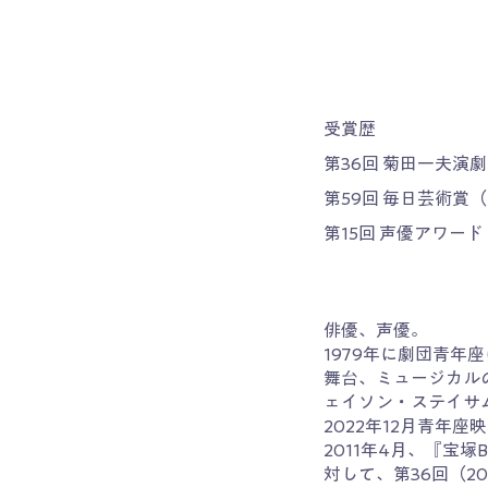
受賞歴
第36回 菊田一夫演
第59回 毎日芸術賞
第15回 声優アワー
俳優、声優。
1979年に劇団青年
舞台、ミュージカル
ェイソン・ステイサ
2022年12月青年
2011年4月、『宝
対して、第36回（2