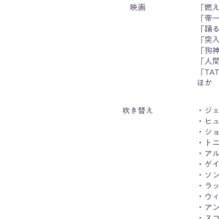
映画
「燃
「帝
「踊る
「突
「狗
「人
「TA
ほか
吹き替え
・ジ
・ヒュ
・シ
・ト
・ア
・ゲ
・ソ
・ラ
・ウィ
・ア
・スコ