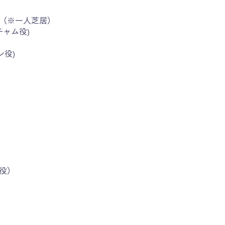
ー（※一人芝居）
チャム役)
ン役)
）
役）