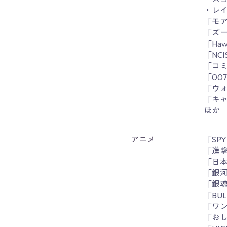
・レ
「モ
「ズ
「Ha
「NC
「コ
「00
「ウォ
「キ
ほか
アニメ
「SP
「進撃
「日
「銀河
「銀魂
「BU
「ワ
「お