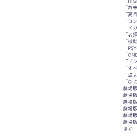
「HI
「終
「夏
「コン
「メガ
「名
「機
「PS
「ON
「ドラ
「すべ
「波よ
「GH
劇場版
劇場
劇場
劇場
劇場
劇場版
ほか