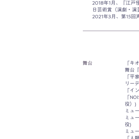
2018年1月、『江
日芸術賞（演劇・演
2021年3月、第1
舞台
「キ
舞台
「平家
リーデ
「イ
「NO
役）)
ミュー
ミュー
役)
ミュー
「人類