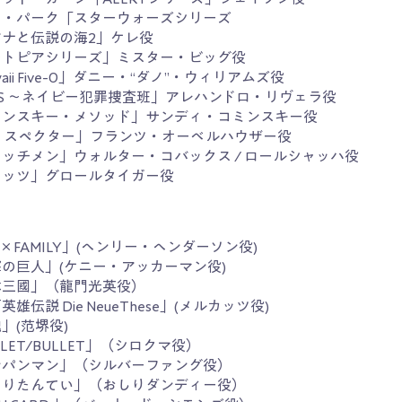
イ・パーク「スターウォーズシリーズ
アナと伝説の海2」ケレ役
ートピアシリーズ」ミスター・ビッグ役
waii Five-0」ダニー・“ダノ”・ウィリアムズ役
IS 〜ネイビー犯罪捜査班」アレハンドロ・リヴェラ役
ミンスキー・メソッド」サンディ・コミンスキー役
7 スペクター」フランツ・オーベルハウザー役
ッチメン」ウォルター・コバックス / ロールシャッハ役
ャッツ」グロールタイガー役
Y×FAMILY」(ヘンリー・ヘンダーソン役)
の巨人」(ケニー・アッカーマン役)
本三國」（龍門光英役）
英雄伝説 Die NeueThese」(メルカッツ役)
」(范堺役)
LLET/BULLET」（シロクマ役）
ンパンマン」（シルバーファング役）
しりたんてい」（おしりダンディー役）