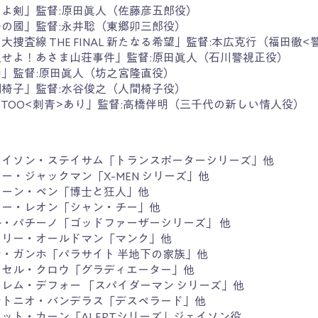
えよ剣」監督:原田眞人（佐藤彦五郎役）
一の國」監督:永井聡（東郷卯三郎役）
大捜査線 THE FINAL 新たなる希望」監督:本広克行（福田徹
入せよ！あさま山荘事件」監督:原田眞人（石川警視正役）
神」監督:原田眞人（坊之宮隆直役）
間椅子」監督:水谷俊之（人間椅子役）
TTOO<刺青>あり」監督:高橋伴明（三千代の新しい情人役）
ェイソン・ステイサム「トランスポーターシリーズ」他
ー・ジャックマン「X-MEN シリーズ」他
ョーン・ペン「博士と狂人」他
ニー・レオン「シャン・チー」他
ル・パチーノ「ゴッドファーザーシリーズ」 他
イリー・オールドマン「マンク」他
ン・ガンホ「パラサイト 半地下の家族」他
ッセル・クロウ「グラディエーター」他
レム・デフォー 「スパイダーマン シリーズ」他
ントニオ・バンデラス「デスペラード」他
ット・カーン「ALERTシリーズ」ジェイソン役